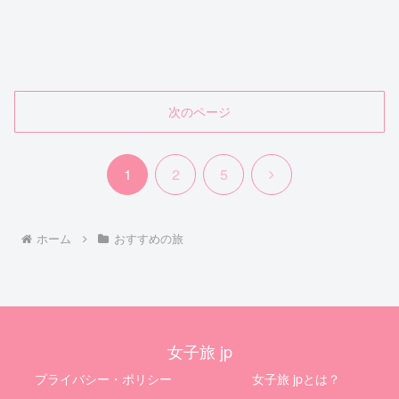
次のページ
次
1
2
5
へ
ホーム
おすすめの旅
女子旅 jp
プライバシー・ポリシー
女子旅 jpとは？