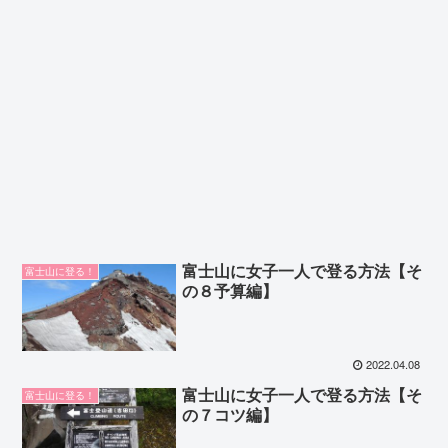
富士山に女子一人で登る方法【そ
富士山に登る！
の８予算編】
2022.04.08
富士山に女子一人で登る方法【そ
富士山に登る！
の７コツ編】