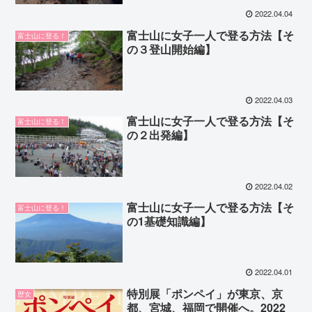
2022.04.04
富士山に女子一人で登る方法【そ
富士山に登る！
の３登山開始編】
2022.04.03
富士山に女子一人で登る方法【そ
富士山に登る！
の２出発編】
2022.04.02
富士山に女子一人で登る方法【そ
富士山に登る！
の1基礎知識編】
2022.04.01
特別展「ポンペイ」が東京、京
歴女
都、宮城、福岡で開催へ。2022