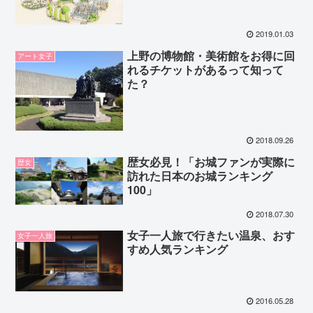
2019.01.03
上野の博物館・美術館をお得に回
アート女子
れるチケットがあるって知って
た？
2018.09.26
歴女必見！「お城ファンが実際に
歴女
訪れた日本のお城ランキング
100」
2018.07.30
女子一人旅で行きたい温泉、おす
女子一人旅
すめ人気ランキング
2016.05.28