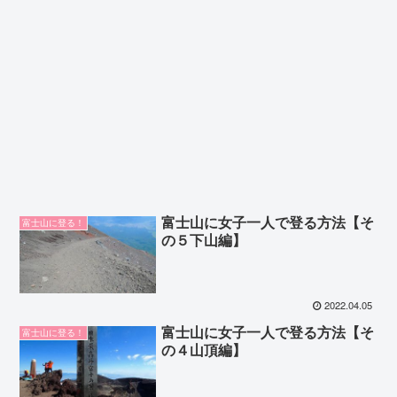
富士山に女子一人で登る方法【そ
富士山に登る！
の５下山編】
2022.04.05
富士山に女子一人で登る方法【そ
富士山に登る！
の４山頂編】