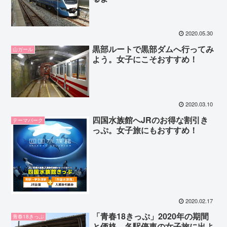
2020.05.30
黒部ルートで黒部ダムへ行ってみ
山ガール
よう。女子にこそおすすめ！
2020.03.10
四国水族館へJRのお得な割引き
テーマパーク
っぷ。女子旅にもおすすめ！
2020.02.17
「青春18きっぷ」2020年の期間
青春18きっぷ
と価格。各駅停車の女子旅に出よ