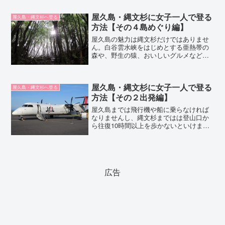
す。アヴィニョンを離れ、TGVでパリを
訪れます。パリには2泊して、最後はたっ
屋久島・縄文杉に女子一人で登る
ぷりお買い物もしま...
屋久島・縄文杉へ登る
方法【その４島めぐり編】
屋久島の魅力は縄文杉だけではありませ
ん。白谷雲水峡をはじめとする亜熱帯の
森や、野生の猿、おいしいグルメなど、
たくさんの魅力が。縄文杉だけで帰って
しまうのはもったいない！ここでは、縄
文杉登山が予定通り終わったあとの、屋
屋久島・縄文杉に女子一人で登る
久島めぐりをご紹介。
屋久島・縄文杉へ登る
方法【その２出発編】
屋久島までは飛行機や船に乗らなければ
なりませんし、縄文杉まではは登山口か
ら往復10時間以上を歩かないといけませ
ん。それだけに、たどりついて縄文杉を
仰ぎ見たときは表現できないくらいの超
感動！ ぜひ味わってほしいものです。
ということで、縄文杉を...
広告