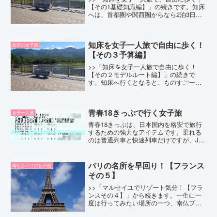
【その1基礎知識編】」の続きです。知床
へは、首都圏や関西圏からなら2泊3日で
訪れることができます。東京発の場合、
羽田を始発便で出れば、お昼には知床に
着けます。意外と近いでしょ？ここで
知床を女子一人旅で自由に歩く！
は、首都圏から知床を...
知床の女子旅
【その３予算編】
>>「知床を女子一人旅で自由に歩く！
【その２モデルルート編】」の続きで
す。知床へ行くとなると、ものすごーい
お金がかかるんじゃないか、と思ってい
る人もいるでしょう。実際、一般的なル
ートで飛行機を使うとなると、５～6万円
青春18きっぷで行く女子旅
程度はみておかないといけ...
女子一人旅
青春18きっぷは、日本国内を格安で旅行
するための強力なアイテムです。乗れる
のは普通列車と快速列車だけですが、JR
全路線に乗り放題で１日あたり2370円。
１日で関東－関西間くらいは無理なく移
動できます。ここでは、青春18きっぷを
パリの名所を早回り！【フランス
南仏とパリの女子旅
使った女子旅に...
その５】
>>「マルセイユでリゾート気分！【フラ
ンスその４】」から続きます。一生に一
度は行ってみたい場所の一つ、南仏プロ
ヴァンスをお手軽にめぐる旅・その5で