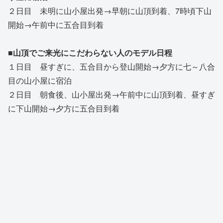
２日目 未明に山小屋出発→早朝に山頂到着、7時頃下山
開始→午前中に五合目到着
■山頂でご来光にこだわらない人のモデル日程
１日目 昼すぎに、五合目から登山開始→夕方に七～八合
目の山小屋に宿泊
２日目 朝食後、山小屋出発→午前中に山頂到着、昼すぎ
に下山開始→夕方に五合目到着