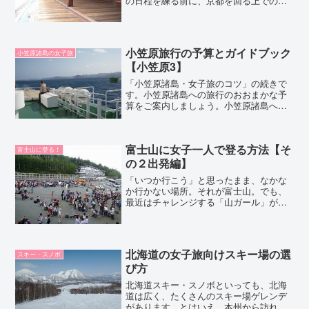
の日程を練る前に、京都を回る上での女
子旅のコツを考えてみましょう。京都は
混雑する観光地ですし、物価も安いとは
いえません。無計画に訪れると、とんだ
散財をしてしまうか...
小笠原旅行の予算とガイドブック
小笠原諸島の女子旅
【小笠原3】
「小笠原諸島・女子旅のコツ」の続きで
す。小笠原諸島への旅行のおおまかな予
算をご案内しましょう。小笠原諸島へ行
くには、「おがさわら丸」に乗る必要が
あります。でも、おがさわら丸には割引
運賃はあまりありません。格安旅行を目
富士山に女子一人で登る方法【そ
指すなら、小笠原海運のフ...
富士山に登る！
の２出発編】
「いつか行こう」と思ったまま、なかな
か行かない場所。それが富士山。でも、
最近はチャレンジする「山ガール」が増
えています。「私、山ガールじゃな
い！」って人でも大丈夫。初心者でも登
れてしまうのが富士山だからです。あな
たも、思い切ってチャレンジ！
北海道の女子旅向けスキー場の選
スキー・スノボ
び方
北海道スキー・スノボといっても、北海
道は広く、たくさんのスキー場ゲレンデ
があります。とはいえ、本州から訪れる