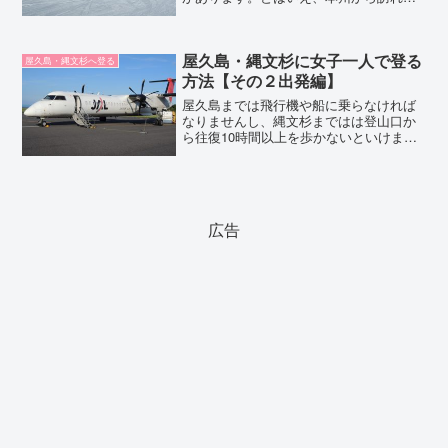
のに便利で、人気のある場所となると限
られます。ここでは、女子旅で楽しみや
すい代表的な北海道のスノーリゾートを
屋久島・縄文杉に女子一人で登る
紹介しましょう。
屋久島・縄文杉へ登る
方法【その２出発編】
屋久島までは飛行機や船に乗らなければ
なりませんし、縄文杉まではは登山口か
ら往復10時間以上を歩かないといけませ
ん。それだけに、たどりついて縄文杉を
仰ぎ見たときは表現できないくらいの超
感動！ ぜひ味わってほしいものです。
ということで、縄文杉を...
広告