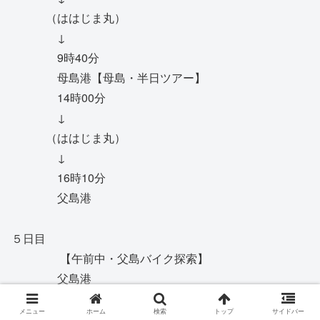
（ははじま丸）
↓
9時40分
母島港【母島・半日ツアー】
14時00分
↓
（ははじま丸）
↓
16時10分
父島港
５日目
【午前中・父島バイク探索】
父島港
午後
メニュー
ホーム
検索
トップ
サイドバー
↓