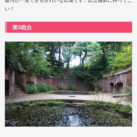
い！
第3砲台