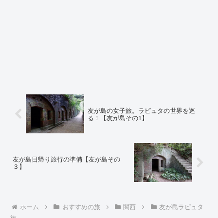
友が島の女子旅。ラピュタの世界を巡
る！【友が島その1】
友が島日帰り旅行の準備【友が島その
３】
ホーム
おすすめの旅
関西
友が島ラピュタ
旅