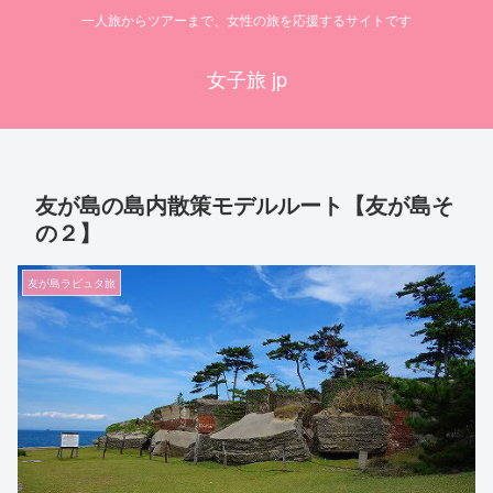
一人旅からツアーまで、女性の旅を応援するサイトです
女子旅 jp
友が島の島内散策モデルルート【友が島そ
の２】
友が島ラピュタ旅