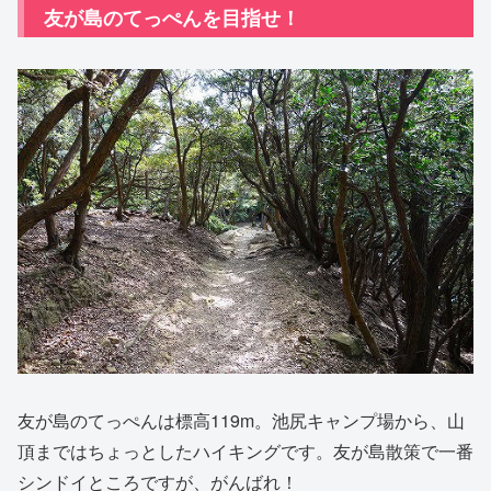
友が島のてっぺんを目指せ！
友が島のてっぺんは標高119m。池尻キャンプ場から、山
頂まではちょっとしたハイキングです。友が島散策で一番
シンドイところですが、がんばれ！