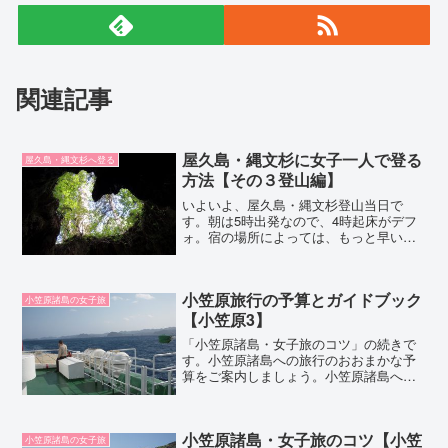
関連記事
屋久島・縄文杉に女子一人で登る
屋久島・縄文杉へ登る
方法【その３登山編】
いよいよ、屋久島・縄文杉登山当日で
す。朝は5時出発なので、4時起床がデフ
ォ。宿の場所によっては、もっと早い時
間に起きなければならないこともありま
す。早起きがんばれ！
小笠原旅行の予算とガイドブック
小笠原諸島の女子旅
【小笠原3】
「小笠原諸島・女子旅のコツ」の続きで
す。小笠原諸島への旅行のおおまかな予
算をご案内しましょう。小笠原諸島へ行
くには、「おがさわら丸」に乗る必要が
あります。でも、おがさわら丸には割引
運賃はあまりありません。格安旅行を目
小笠原諸島・女子旅のコツ【小笠
指すなら、小笠原海運のフ...
小笠原諸島の女子旅