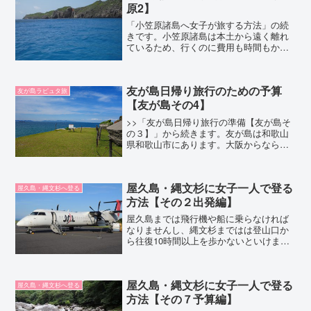
原2】
「小笠原諸島へ女子が旅する方法」の続
きです。小笠原諸島は本土から遠く離れ
ているため、行くのに費用も時間もかか
ります。そのため、旅をするには綿密な
計画を立てる必要があります。とくに、
船と宿の予約は、きちんと調べたうえで
友が島日帰り旅行のための予算
事前にしっかり押さえてお...
友が島ラピュタ旅
【友が島その4】
>>「友が島日帰り旅行の準備【友が島そ
の３】」から続きます。友が島は和歌山
県和歌山市にあります。大阪からなら加
太港まで電車で1時間半ほどで行くことが
できます。そのため、関西エリアからな
ら、それほどお金はかからずに訪問でき
屋久島・縄文杉に女子一人で登る
る場所です。関西エリ...
屋久島・縄文杉へ登る
方法【その２出発編】
屋久島までは飛行機や船に乗らなければ
なりませんし、縄文杉まではは登山口か
ら往復10時間以上を歩かないといけませ
ん。それだけに、たどりついて縄文杉を
仰ぎ見たときは表現できないくらいの超
感動！ ぜひ味わってほしいものです。
屋久島・縄文杉に女子一人で登る
ということで、縄文杉を...
屋久島・縄文杉へ登る
方法【その７予算編】