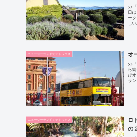
>>
日は
ーク
しい
オ
ニュージーランドでデトックス
>>
ら続
びオ
ラン
ロ
ニュージーランドでデトックス
の