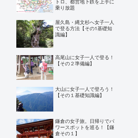
トロ、都営地下鉄を上手に
乗り放題
屋久島・縄文杉へ女子一人
で登る方法【その1基礎知
識編】
高尾山に女子一人で登る！
【その２準備編】
大山に女子一人で登ろう！
【その１基礎知識編】
鎌倉の女子旅。日帰りでパ
ワースポットを巡る！【鎌
倉その１】