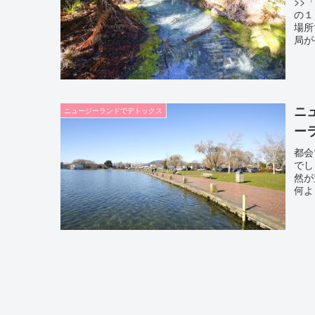
>>
の１
場所
局が
ニ
ニュージーランドでデトックス
ー
都会
でし
然が
何よ