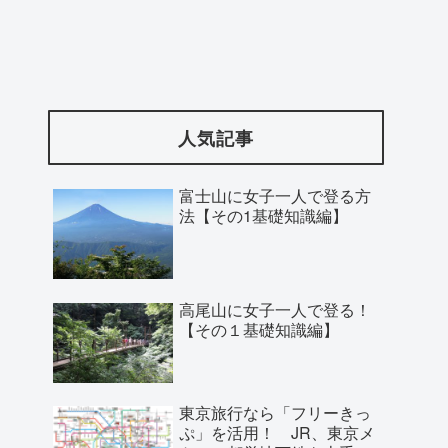
人気記事
富士山に女子一人で登る方
法【その1基礎知識編】
高尾山に女子一人で登る！
【その１基礎知識編】
東京旅行なら「フリーきっ
ぷ」を活用！ JR、東京メ