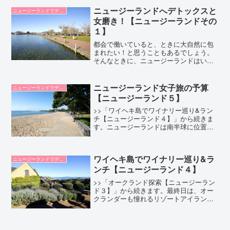
ア観光局が発行している「エネルギーポ
ニュージーランドへデトックスと
イントマップ」を活用...
ニュージーランドでデトックス
女磨き！【ニュージーランドその
１】
都会で働いていると、ときに大自然に包
まれたい！と思うこともあるでしょう。
そんなときに、ニュージーランドはいか
がでしょうか。自然が豊富で、気候もよ
く、治安がよく、温泉もあり、グルメも
豊富。何より日本から直行便が出ていて
ニュージーランド女子旅の予算
ニュージーランドでデトックス
航空運賃も手頃。心の中に...
【ニュージーランド５】
>>「ワイヘキ島でワイナリー巡り&ラン
チ【ニュージーランド４】」から続きま
す。ニュージーランドは南半球に位置
し、日本から見れば「地球の裏側」。で
すから、旅行するのはハードルが高い！
とお考えの方も多いようです。でも、実
ワイヘキ島でワイナリー巡り&ラ
際には、日本からニュージ...
ニュージーランドでデトックス
ンチ【ニュージーランド４】
>>「オークランド探索【ニュージーラン
ド３】」から続きます。最終日は、オー
クランダーも憧れるリゾートアイラン
ド、ワイヘキ島。オークランドからフェ
リーで約40分のところにあり、自然に恵
まれた美しい島です。良質なワイン産地