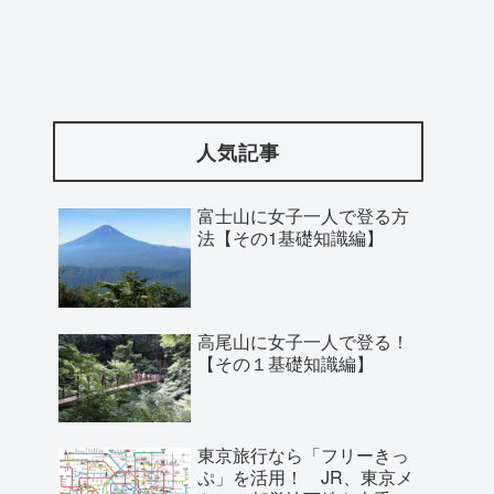
人気記事
富士山に女子一人で登る方
法【その1基礎知識編】
高尾山に女子一人で登る！
【その１基礎知識編】
東京旅行なら「フリーきっ
ぷ」を活用！ JR、東京メ