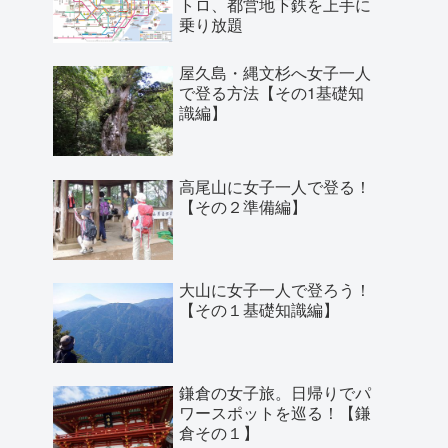
トロ、都営地下鉄を上手に
乗り放題
屋久島・縄文杉へ女子一人
で登る方法【その1基礎知
識編】
高尾山に女子一人で登る！
【その２準備編】
大山に女子一人で登ろう！
【その１基礎知識編】
鎌倉の女子旅。日帰りでパ
ワースポットを巡る！【鎌
倉その１】