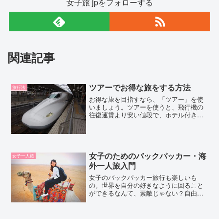
女子旅 jpをフォローする
関連記事
ツアーでお得な旅をする方法
旅行法
お得な旅を目指すなら、「ツアー」を使
いましょう。ツアーを使うと、飛行機の
往復運賃より安い値段で、ホテル付きの
旅行ができてしまうことも。不思議なく
らい安くて便利な、格安ツアーの利用法
を解説します。
女子のためのバックパッカー・海
女子一人旅
外一人旅入門
女子のバックパッカー旅行も楽しいも
の。世界を自分の好きなように回ること
ができるなんて、素敵じゃない？自由な
時間のある人しかできないことですし、
できるならチャレンジしてみては？ここ
では一人旅で話を進めますが、もちろん