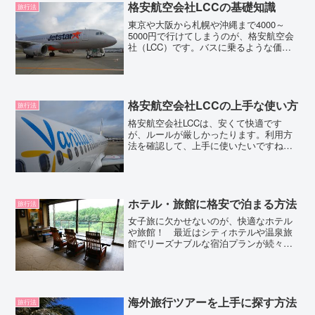
格安航空会社LCCの基礎知識
複数でのバックパッカー旅行...
旅行法
東京や大阪から札幌や沖縄まで4000～
5000円で行けてしまうのが、格安航空会
社（LCC）です。バスに乗るような価格
で日本各地に出かけられ、もう少しお金
を払えば海外にも行くことができます。
格安航空会社LCCは、いまや女子旅の貴
重なツールです...
格安航空会社LCCの上手な使い方
旅行法
格安航空会社LCCは、安くて快適です
が、ルールが厳しかったります。利用方
法を確認して、上手に使いたいですね。
航空会社によって異なる部分もあります
が、おおむね以下の点をチェックしなが
ら進むといいでしょう。
ホテル・旅館に格安で泊まる方法
旅行法
女子旅に欠かせないのが、快適なホテル
や旅館！ 最近はシティホテルや温泉旅
館でリーズナブルな宿泊プランが続々登
場中です。高級ホテルでもお手頃価格で
泊まれるとっておきのサービス価格が設
定されていることも多いですし、女子旅
向けのプランを提供してい...
海外旅行ツアーを上手に探す方法
旅行法